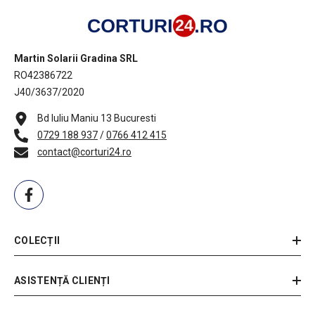
Martin Solarii Gradina SRL
RO42386722
J40/3637/2020
Bd Iuliu Maniu 13 Bucuresti
0729 188 937
/
0766 412 415
contact@corturi24.ro
COLECȚII
ASISTENȚĂ CLIENȚI