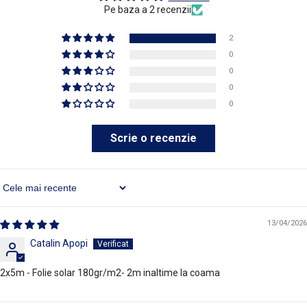
Pe baza a 2 recenzii
2
0
0
0
0
Scrie o recenzie
Sort By
13/04/2026
Catalin Apopi
2x5m - Folie solar 180gr/m2- 2m inaltime la coama