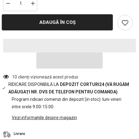
Reduceți
Creșteți
cantitatea
cantitatea
pentru
pentru
2x5m
2x5m
ADAUGĂ ÎN COȘ
-
-
Folie
Folie
solar
solar
180gr/m2-
180gr/m2-
2m
2m
inaltime
inaltime
la
la
coama
coama
10 clienți vizionează acest produs
RIDICARE DISPONIBILĂ LA
DEPOZIT CORTURI24 (VĂ RUGĂM
ADĂUGAȚI NR. DVS DE TELEFON PENTRU COMANDA)
Program ridicari comenzi din depozit (in stoc): luni-vineri
intre orele 9:00-15:00
Vezi informațiile despre magazin
Livrare