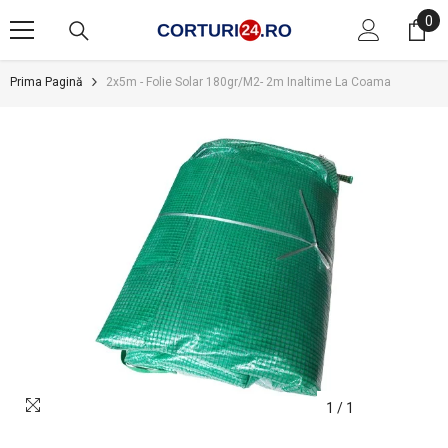
SARI LA CONȚINUT
0
0
art
Prima Pagină
2x5m - Folie Solar 180gr/m2- 2m Inaltime La Coama
1
/
1