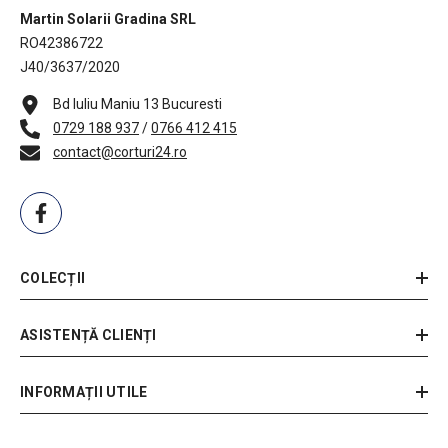
Martin Solarii Gradina SRL
RO42386722
J40/3637/2020
Bd Iuliu Maniu 13 Bucuresti
0729 188 937
/
0766 412 415
contact@corturi24.ro
COLECȚII
ASISTENȚĂ CLIENȚI
INFORMAȚII UTILE