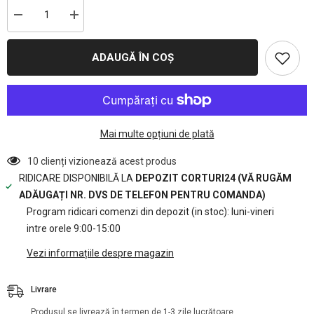
Reduceți
Creșteți
cantitatea
cantitatea
pentru
pentru
5x14
5x14
ADAUGĂ ÎN COȘ
m-
m-
Prelata
Prelata
acoperis
acoperis
ignifug
ignifug
550
550
gr/m2
gr/m2
-
-
Mai multe opțiuni de plată
2,6m
2,6m
inaltime
inaltime
laterala
laterala
3 clienți vizionează acest produs
RIDICARE DISPONIBILĂ LA
DEPOZIT CORTURI24 (VĂ RUGĂM
ADĂUGAȚI NR. DVS DE TELEFON PENTRU COMANDA)
Program ridicari comenzi din depozit (in stoc): luni-vineri
intre orele 9:00-15:00
Vezi informațiile despre magazin
Livrare
Produsul se livrează în termen de 1-3 zile lucrătoare.