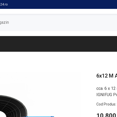
24.ro
6x12 M A
cca. 6 x 12
IGNIFUG Pos
Cod Produs:
10.800,