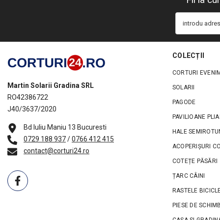
introdu adres
COLECȚII
CORTURI EVENI
Martin Solarii Gradina SRL
SOLARII
RO42386722
PAGODE
J40/3637/2020
PAVILIOANE PLIA
Bd Iuliu Maniu 13 Bucuresti
HALE SEMIROTU
0729 188 937
/
0766 412 415
ACOPERIȘURI C
contact@corturi24.ro
COTEȚE PĂSĂRI
ȚARC CÂINI
RASTELE BICICL
PIESE DE SCHIM