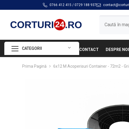
SARI LA CONȚINUT
0766 412 415
/
0729 188 937
contact@corturi
CATEGORII
CONTACT
DESPRE NOI
Prima Pagină
6x12 M Acoperisuri Container - 72m2 - Gri