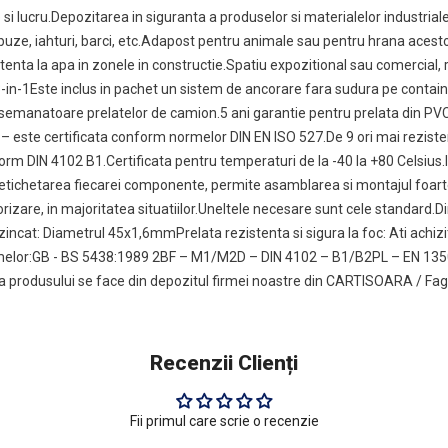
 si lucru.Depozitarea in siguranta a produselor si materialelor industrial
obuze, iahturi, barci, etc.Adapost pentru animale sau pentru hrana acest
stenta la apa in zonele in constructie.Spatiu expozitional sau comercial, 
3-in-1Este inclus in pachet un sistem de ancorare fara sudura pe conta
semanatoare prelatelor de camion.5 ani garantie pentru prelata din PVC,
– este certificata conform normelor DIN EN ISO 527.De 9 ori mai reziste
nform DIN 4102 B1.Certificata pentru temperaturi de la -40 la +80 Celsius.
etichetarea fiecarei componente, permite asamblarea si montajul foarte 
izare, in majoritatea situatiilor.Uneltele necesare sunt cele standard.
l zincat: Diametrul 45x1,6mmPrelata rezistenta si sigura la foc: Ati achiz
 normelor:GB - BS 5438:1989 2BF – M1/M2D – DIN 4102 – B1/B2PL – EN 135
produsului se face din depozitul firmei noastre din CARTISOARA / Fag
Recenzii Clienți
Fii primul care scrie o recenzie