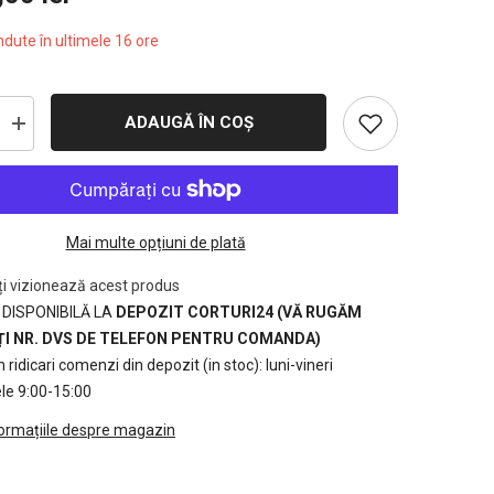
dute în ultimele
16
ore
ADAUGĂ ÎN COȘ
Creșteți
cantitatea
pentru
6x12
m
i
Acoperisuri
Container
Mai multe opțiuni de plată
-
72m2
-
nți vizionează acest produs
gri
 DISPONIBILĂ LA
DEPOZIT CORTURI24 (VĂ RUGĂM
I NR. DVS DE TELEFON PENTRU COMANDA)
ridicari comenzi din depozit (in stoc): luni-vineri
ele 9:00-15:00
formațiile despre magazin