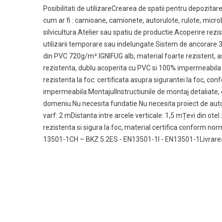
Posibilitati de utilizareCrearea de spatii pentru depozitare
cum ar fi : camioane, camionete, autorulote, rulote, micr
silvicultura.Atelier sau spatiu de productie.Acoperire rezi
utilizarii temporare sau indelungate.Sistem de ancorare 
din PVC 720g/m² IGNIFUG alb, material foarte rezistent, a
rezistenta, dublu acoperita cu PVC si 100% impermeabila 
rezistenta la foc: certificata asupra sigurantei la foc, co
impermeabila.MontajulInstructiunile de montaj detaliate, 
domeniu.Nu necesita fundatie.Nu necesita proiect de autor
varf: 2 mDistanta intre arcele verticale: 1,5 mȚevi din ote
rezistenta si sigura la foc, material certifica conform
13501-1CH – BKZ 5.2ES - EN13501-1I - EN13501-1Livrarea 