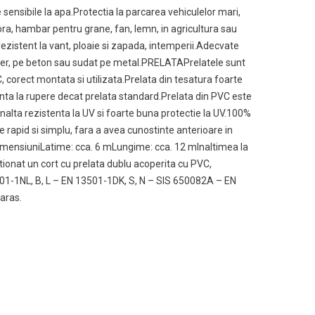
e sensibile la apa.Protectia la parcarea vehiculelor mari,
ora, hambar pentru grane, fan, lemn, in agricultura sau
rezistent la vant, ploaie si zapada, intemperii.Adecvate
iner, pe beton sau sudat pe metal.PRELATAPrelatele sunt
 corect montata si utilizata.Prelata din tesatura foarte
nta la rupere decat prelata standard.Prelata din PVC este
Inalta rezistenta la UV si foarte buna protectie la UV.100%
rapid si simplu, fara a avea cunostinte anterioare in
DimensiuniLatime: cca. 6 mLungime: cca. 12 mInaltimea la
itionat un cort cu prelata dublu acoperita cu PVC,
01-1NL, B, L – EN 13501-1DK, S, N – SIS 650082A – EN
aras.