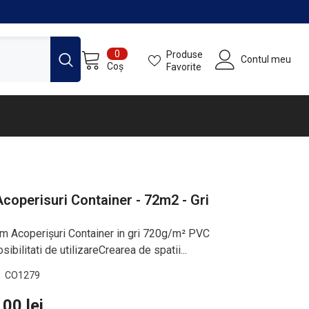
0
0
Produse
Contul meu
articole
Coș
Favorite
coperisuri Container - 72m2 - Gri
 m Acoperișuri Container in gri 720g/m² PVC
ibilitati de utilizareCrearea de spatii...
CO1279
00 lei