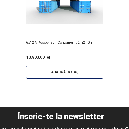
6x12 M Acoperisuri Container - 72m2 - Gri
10.800,00 lei
ADAUGĂ ÎN COȘ
Înscrie-te la newsletter
urent cu cele mai noi produse, oferte și reduceri de la
C