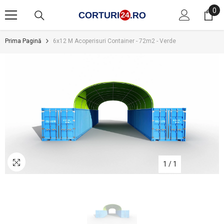
SARI LA CONȚINUT
0
0
art
Prima Pagină
6x12 M Acoperisuri Container - 72m2 - Verde
1
/
1