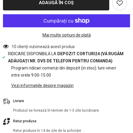
ADAUGĂ ÎN COȘ
m
m
Acoperisuri
Acoperisuri
Container
Container
-
-
72m2
72m2
-
-
verde
verde
Mai multe opțiuni de plată
10 clienți vizionează acest produs
RIDICARE DISPONIBILĂ LA
DEPOZIT CORTURI24 (VĂ RUGĂM
ADĂUGAȚI NR. DVS DE TELEFON PENTRU COMANDA)
Program ridicari comenzi din depozit (in stoc): luni-vineri
intre orele 9:00-15:00
Vezi informațiile despre magazin
Livrare
Produsul se livrează în termen de 1-3 zile lucrătoare.
Retur produse
Retur produse în 14 de zile de la achiziție