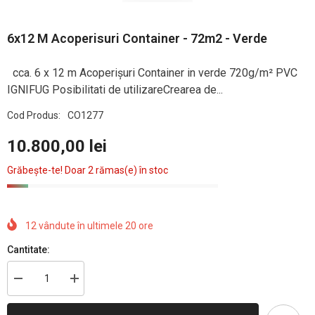
6x12 M Acoperisuri Container - 72m2 - Verde
cca. 6 x 12 m Acoperișuri Container in verde 720g/m² PVC
IGNIFUG Posibilitati de utilizareCrearea de...
Cod Produs:
CO1277
10.800,00 lei
Grăbește-te! Doar 2 rămas(e) în stoc
12
vândute în ultimele
20
ore
Cantitate:
Reduceți
Creșteți
cantitatea
cantitatea
pentru
pentru
6x12
6x12