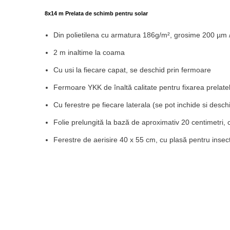
8x14 m Prelata de schimb pentru solar
Din polietilena cu armatura 186g/m², grosime 200 µm /
2 m inaltime la coama
Cu usi la fiecare capat, se deschid prin fermoare
Fermoare YKK de înaltă calitate pentru fixarea prelatelor,
Cu ferestre pe fiecare laterala (se pot inchide si desch
Folie prelungită la bază de aproximativ 20 centimetri, c
Ferestre de aerisire 40 x 55 cm, cu plasă pentru insec