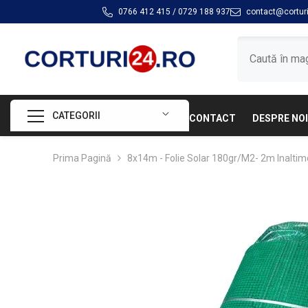
SARI LA CONȚINUT
0766 412 415
/
0729 188 937
contact@corturi
CATEGORII
CONTACT
DESPRE NOI
Prima Pagină
8x14m - Folie Solar 180gr/m2- 2m Inalti