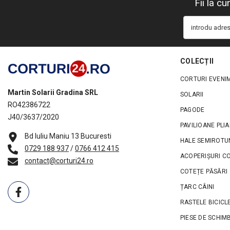
Fii la c
introdu adres
COLECȚII
CORTURI EVENI
Martin Solarii Gradina SRL
SOLARII
RO42386722
PAGODE
J40/3637/2020
PAVILIOANE PLIA
Bd Iuliu Maniu 13 Bucuresti
HALE SEMIROTU
0729 188 937
/
0766 412 415
ACOPERIȘURI C
contact@corturi24.ro
COTEȚE PĂSĂRI
ȚARC CÂINI
RASTELE BICICL
PIESE DE SCHIM