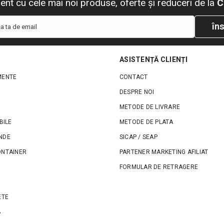
urent cu cele mai noi produse, oferte și reduceri de la
C
îns
a ta de email
ASISTENȚĂ CLIENȚI
MENTE
CONTACT
DESPRE NOI
METODE DE LIVRARE
BILE
METODE DE PLATA
NDE
SICAP / SEAP
ONTAINER
PARTENER MARKETING AFILIAT
FORMULAR DE RETRAGERE
ETE
B