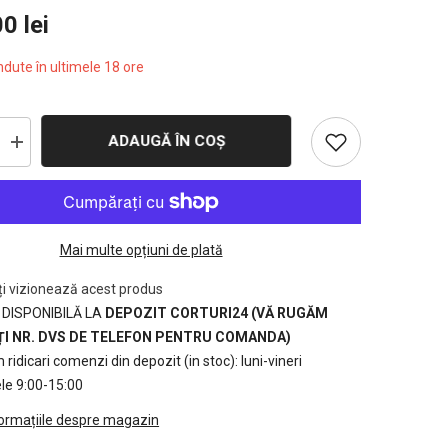
0 lei
dute în ultimele
18
ore
ADAUGĂ ÎN COȘ
Creșteți
cantitatea
pentru
8x14m
-
Folie
solar
Mai multe opțiuni de plată
180gr/m2-
2m
inaltime
nți vizionează acest produs
la
 DISPONIBILĂ LA
DEPOZIT CORTURI24 (VĂ RUGĂM
coama
I NR. DVS DE TELEFON PENTRU COMANDA)
ridicari comenzi din depozit (in stoc): luni-vineri
ele 9:00-15:00
formațiile despre magazin