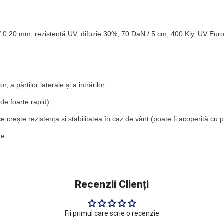
 0,20 mm, rezistentă UV, difuzie 30%, 70 DaN / 5 cm, 400 Kly, UV Euro 
 a părților laterale și a intrărilor
ide foarte rapid)
e crește rezistența și stabilitatea în caz de vânt (poate fi acoperită cu
te
Recenzii Clienți
Fii primul care scrie o recenzie