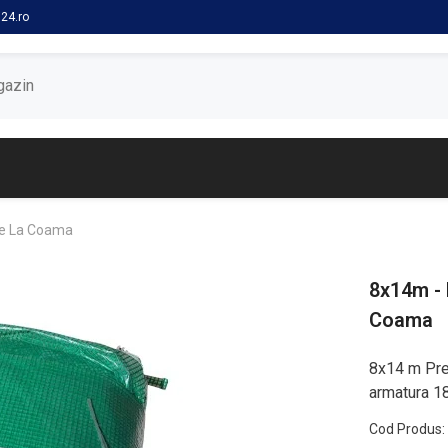
24.ro
me La Coama
8x14m - 
Coama
8x14 m Prel
armatura 1
Cod Produs: