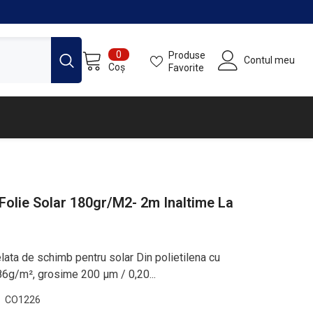
0
0
Produse
Contul meu
articole
Coș
Favorite
Folie Solar 180gr/m2- 2m Inaltime La
ata de schimb pentru solar Din polietilena cu
86g/m², grosime 200 µm / 0,20...
CO1226