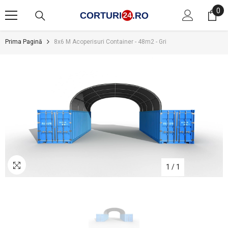
SARI LA CONȚINUT
0
0
art
Prima Pagină
8x6 M Acoperisuri Container - 48m2 - Gri
1
/
1