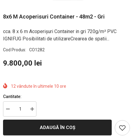
8x6 M Acoperisuri Container - 48m2 - Gri
cca. 8 x 6 m Acoperișuri Container in gri 720g/m² PVC
IGNIFUG Posibilitati de utilizareCrearea de spatii...
Cod Produs:
CO1282
9.800,00 lei
12
vândute în ultimele
10
ore
Cantitate:
Reduceți
Creșteți
cantitatea
cantitatea
pentru
pentru
8x6
8x6
ADAUGĂ ÎN COȘ
m
m
Acoperisuri
Acoperisuri