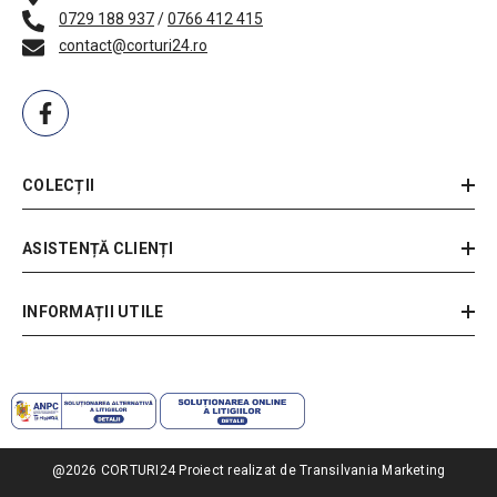
0729 188 937
/
0766 412 415
contact@corturi24.ro
COLECȚII
ASISTENȚĂ CLIENȚI
INFORMAȚII UTILE
@2026 CORTURI24
Proiect realizat de Transilvania Marketing