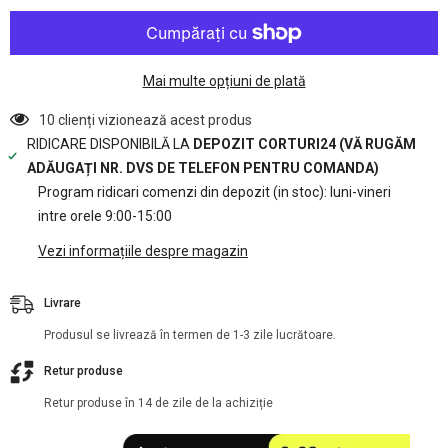
Container
Container
-
-
48m2
48m2
-
-
gri
gri
Mai multe opțiuni de plată
10 clienți vizionează acest produs
RIDICARE DISPONIBILĂ LA
DEPOZIT CORTURI24 (VĂ RUGĂM
ADĂUGAȚI NR. DVS DE TELEFON PENTRU COMANDA)
Program ridicari comenzi din depozit (in stoc): luni-vineri
intre orele 9:00-15:00
Vezi informațiile despre magazin
Livrare
Produsul se livrează în termen de 1-3 zile lucrătoare.
Retur produse
Retur produse în 14 de zile de la achiziție