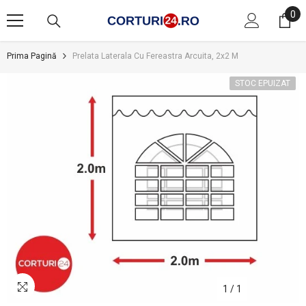
SARI LA CONȚINUT
0
0
art
Prima Pagină
Prelata Laterala Cu Fereastra Arcuita, 2x2 M
STOC EPUIZAT
1
/
1