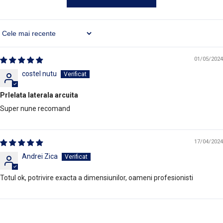
Sort By
01/05/2024
costel nutu
Prlelata laterala arcuita
Super nune recomand
17/04/2024
Andrei Zica
Totul ok, potrivire exacta a dimensiunilor, oameni profesionisti