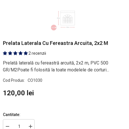
Prelata Laterala Cu Fereastra Arcuita, 2x2 M
2 recenzii
Prelată laterală cu fereastră arcuită, 2x2 m, PVC 500
GR/M2Poate fi folosită la toate modelele de corturi...
Cod Produs:
CO1030
120,00 lei
Cantitate:
Reduceți
Creșteți