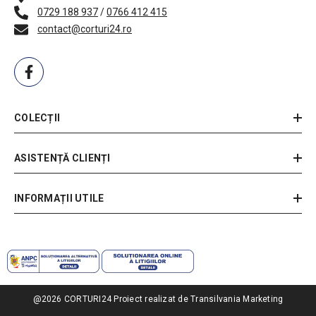
0729 188 937
/
0766 412 415
contact@corturi24.ro
COLECȚII
ASISTENȚĂ CLIENȚI
INFORMAȚII UTILE
@2026 CORTURI24
Proiect realizat de Transilvania Marketing