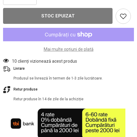
cantitatea
cantitatea
pentru
pentru
Prelata
Prelata
STOC EPUIZAT
laterala
laterala
cu
cu
fereastra
fereastra
arcuita,
arcuita,
2x2
2x2
m
m
Mai multe opțiuni de plată
18 clienți vizionează acest produs
Livrare
Produsul se livrează în termen de 1-3 zile lucrătoare.
Retur produse
Retur produse în 14 de zile de la achiziție